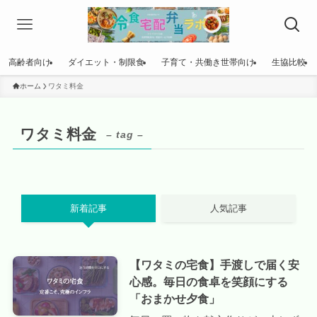
高齢者向け
ダイエット・制限食
子育て・共働き世帯向け
生協比較
ホーム
ワタミ料金
ワタミ料金
– tag –
新着記事
人気記事
【ワタミの宅食】手渡しで届く安
心感。毎日の食卓を笑顔にする
「おまかせ夕食」