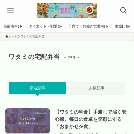
高齢者向け
ダイエット・制限食
子育て・共働き世帯向け
生協比較
ホーム
ワタミの宅配弁当
ワタミの宅配弁当
– tag –
新着記事
人気記事
【ワタミの宅食】手渡しで届く安
心感。毎日の食卓を笑顔にする
「おまかせ夕食」